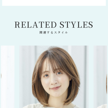
R
E
L
A
T
E
D
S
T
Y
L
E
S
関連するスタイル