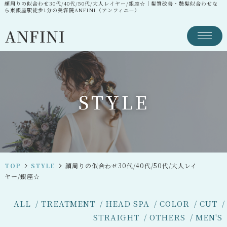
顔周りの似合わせ30代/40代/50代/大人レイヤー/銀座☆｜髪質改善・艶髪似合わせな
ら東銀座駅徒歩1分の美容院ANFINI（アンフィニ—）
ANFINI
S
T
Y
L
E
TOP
STYLE
顔周りの似合わせ30代/40代/50代/大人レイ
ヤー/銀座☆
ALL
TREATMENT
HEAD SPA
COLOR
CUT
STRAIGHT
OTHERS
MEN'S