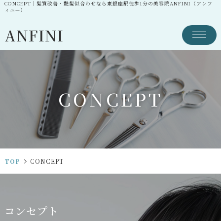
CONCEPT｜髪質改善・艶髪似合わせなら東銀座駅徒歩1分の美容院ANFINI（アンフ
ィニ—）
ANFINI
C
O
N
C
E
P
T
TOP
CONCEPT
コ
ン
セ
プ
ト