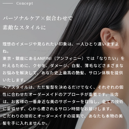
Concept
パーソナルケア×似合わせで
素敵なスタイルに
理想のイメージや見られたい印象は、一人ひとり違いますよ
ね。
東京・銀座にあるANFINI（アンフィニー）では「なりたい」を
叶えるために、クセ毛、ダメージ、白髪、薄毛などさまざまな
お悩みを解決して、あなた史上最高の艶髪、サロン体験を提供
いたします。
ヘアスタイルは、ただ髪型を決めるだけでなく、それぞれの個
性に合わせたオーダーメイドのアプローチが重要です。当店
は、お客様の一番身近な美のサポーターを目指し、全ての技術
に妥協せず、心から癒されるサロン時間をお届けします。
こだわりの技術とオーダーメイドの提案で、あなたも本物の美
髪を手に入れませんか。