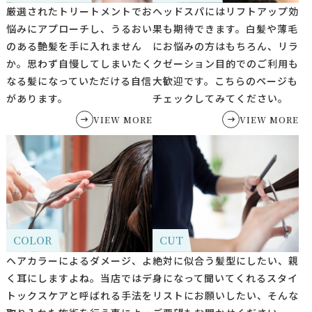
厳選されたトリートメントでお
ヘッドスパにはリフトアップ効
悩みにアプローチし、うるおい
果も期待できます。白髪や薄毛
のある艶髪を手に入れません
にお悩みの方はもちろん、リラ
か。思わず自慢してしまいたく
クゼーション目的でのご利用も
なる髪になっていただける自信
大歓迎です。こちらのページも
があります。
チェックしてみてください。
VIEW MORE
VIEW MORE
COLOR
CUT
ヘアカラーによるダメージ、よ
絶対に似合う髪型にしたい、親
く耳にしますよね。当店ではデ
身になって聞いてくれるスタイ
トックスケアと呼ばれる手法を
リストにお願いしたい、そんな