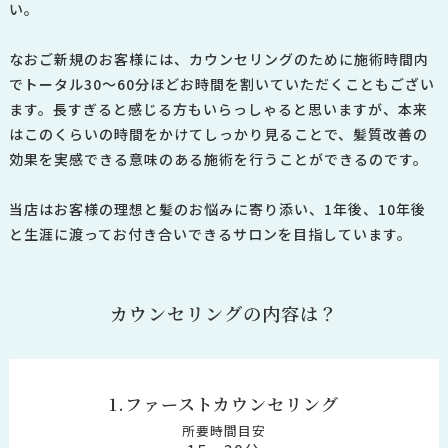
い。
なおご新規のお客様には、カウンセリングのために施術時間内
でトータル30～60分ほどお時間を割いていただくこともござい
ます。長すぎると感じる方もいらっしゃると思いますが、本来
はこのくらいの時間をかけてしっかり見ることで、髪質改善の
効果を実感できる意味のある施術を行うことができるのです。
当
店
は
お
客
様
の
理
想
と
髪
の
お
悩
み
に
寄
り
添
い
、
1
年
後
、
1
0
年
後
と
生
涯
に
渡
っ
て
お
付
き
合
い
で
き
る
サ
ロ
ン
を
目
指
し
て
い
ま
す
。
カウンセリングの内容は？
1.ファーストカウンセリング
所要時間目安