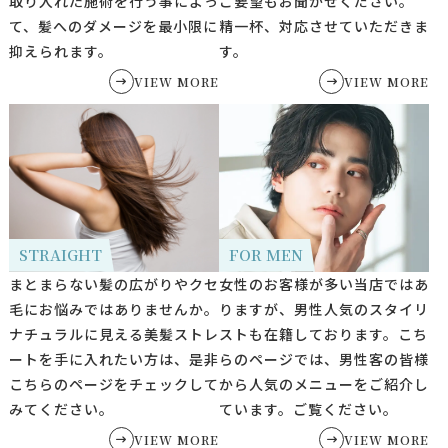
取り入れた施術を行う事によっ
ご要望もお聞かせください。
て、髪へのダメージを最小限に
精一杯、対応させていただきま
抑えられます。
す。
VIEW MORE
VIEW MORE
STRAIGHT
FOR MEN
まとまらない髪の広がりやクセ
女性のお客様が多い当店ではあ
毛にお悩みではありませんか。
りますが、男性人気のスタイリ
ナチュラルに見える美髪ストレ
ストも在籍しております。こち
ートを手に入れたい方は、是非
らのページでは、男性客の皆様
こちらのページをチェックして
から人気のメニューをご紹介し
みてください。
ています。ご覧ください。
VIEW MORE
VIEW MORE