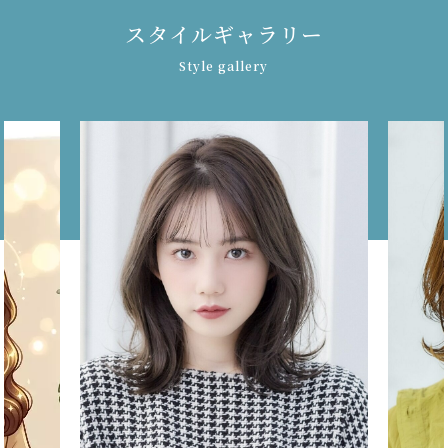
ス
タ
イ
ル
ギ
ャ
ラ
リ
ー
Style gallery