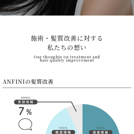
施
術
・
髪
質
改
善
に
対
す
る
私
た
ち
の
想
い
Our thoughts on treatment and
hair quality improvement
ANFINIの髪質改善