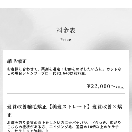
料
金
表
Price
縮毛矯正
お客様に合わせて、薬剤を選定！お癖をのばしたい方に。カットな
しの場合シャンプーブロー代¥2,640は別料金。
¥22,000～
(税込)
髪質改善縮毛矯正【美髪ストレート】髪質改善×矯
正
お癖を取り髪質の向上をしたい方に☆パヤパヤ、ざらつき、広がり
こちらの症状がある方、エイジング毛、通常の10倍以上のケラチ
ン、セラミドで艶髪に♪