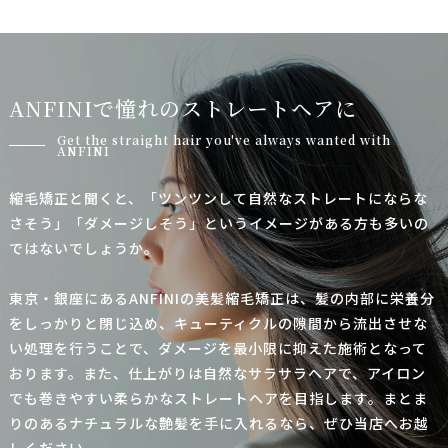
A
N
F
I
N
I
で
憧
れ
の
ス
ト
レ
ー
ト
ヘ
ア
に
Get the straight hair you've always wanted with
ANFINI
縮毛矯正と聞くと、「ツンツンして自然なストレートにならな
さそう」「ダメージしそう」というイメージがある方も多いの
ではないでしょうか。
東京・銀座にあるANFINIの美髪縮毛矯正は、髪の内部に栄養分
をしっかりと閉じ込め、キューティクルの隙間から流出させな
い処理を行うことで、ダメージを最小限に抑えた施術となって
おります。
また、仕上がりは自然なサラサラヘアで、アイロン
でも巻きやすい柔らかなストレートヘアを目指します。まとま
りのあるナチュラルな艶髪を手に入れるなら、ぜひ当店へお越