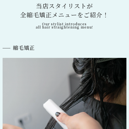
当
店
ス
タ
イ
リ
ス
ト
が
全
縮
毛
矯
正
メ
ニ
ュ
ー
を
ご
紹
介
！
Our stylist introduces
all hair straightening menu!
縮毛矯正