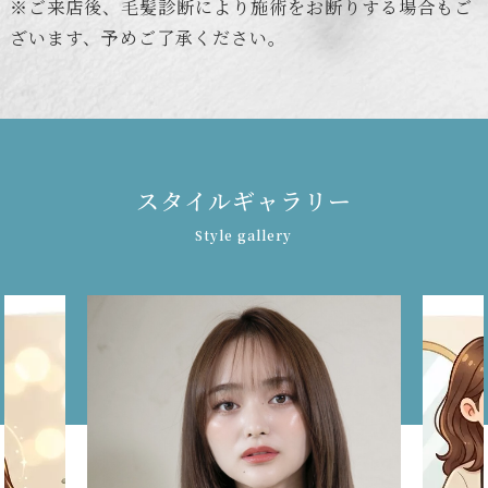
※ご来店後、毛髪診断により施術をお断りする場合もご
ざいます、予めご了承ください。
ス
タ
イ
ル
ギ
ャ
ラ
リ
ー
Style gallery