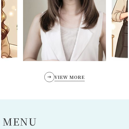
VIEW MORE
M
E
N
U