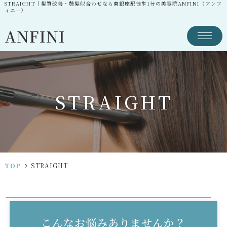
STRAIGHT｜髪質改善・艶髪似合わせなら東銀座駅徒歩1分の美容院ANFINI（アンフ
ィニ—）
ANFINI
S
T
R
A
I
G
H
T
TOP
STRAIGHT
こんなお悩みありませんか？