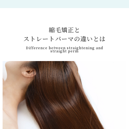
縮
毛
矯
正
と
ス
ト
レ
ー
ト
パ
ー
マ
の
違
い
と
は
Difference between straightening and
straight perm