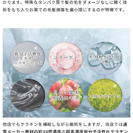
かります。
特殊なタンパク質で髪の毛をダメージなしに開く技
術をもち入りお薬での毛髪損傷を最小限にするのが特徴です。
他店でもケラチンを補給しながら施術をしますが、当店では
通
常メーカー商材の約30倍濃度
の
超高濃度
低分子活性化ケラチン