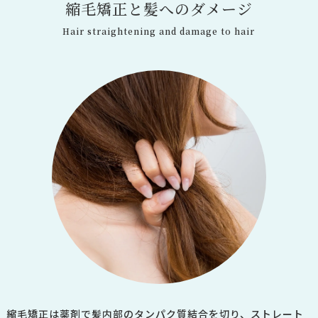
縮
毛
矯
正
と
髪
へ
の
ダ
メ
ー
ジ
Hair straightening and damage to hair
縮毛矯正は薬剤で髪内部のタンパク質結合を切り、ストレート