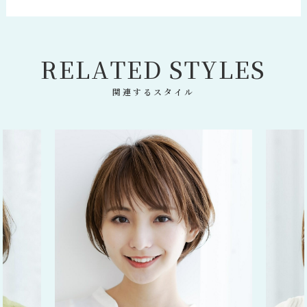
R
E
L
A
T
E
D
S
T
Y
L
E
S
関連するスタイル