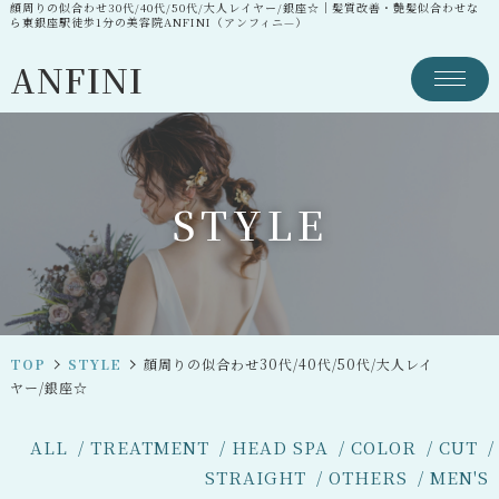
顔周りの似合わせ30代/40代/50代/大人レイヤー/銀座☆｜髪質改善・艶髪似合わせな
ら東銀座駅徒歩1分の美容院ANFINI（アンフィニ—）
ANFINI
S
T
Y
L
E
TOP
STYLE
顔周りの似合わせ30代/40代/50代/大人レイ
ヤー/銀座☆
ALL
TREATMENT
HEAD SPA
COLOR
CUT
STRAIGHT
OTHERS
MEN'S