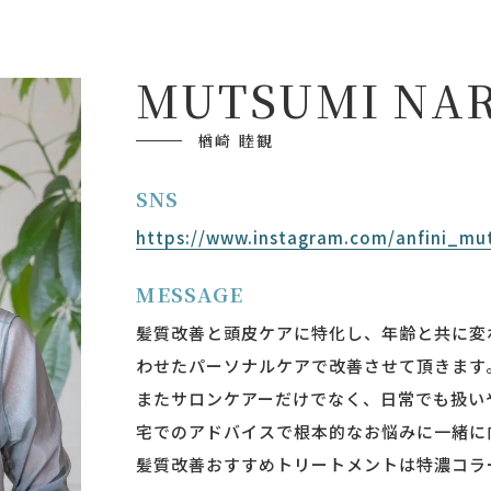
M
U
T
S
U
M
I
N
A
楢崎 睦観
SNS
https://www.instagram.com/anfini_mu
MESSAGE
髪質改善と頭皮ケアに特化し、年齢と共に変
わせたパーソナルケアで改善させて頂きます
またサロンケアーだけでなく、日常でも扱い
宅でのアドバイスで根本的なお悩みに一緒に
髪質改善おすすめトリートメントは特濃コラ