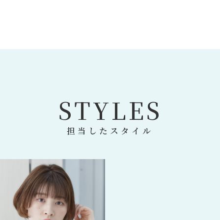
S
T
Y
L
E
S
担当したスタイル