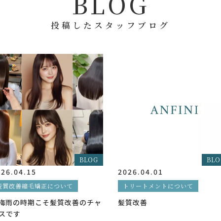
B
L
O
G
投稿したスタッフブログ
BLOG
BLO
26.04.15
2026.04.01
髪質改善縮毛矯正について
トリートメントについて
️梅雨の時期こそ髪質改善のチャ
髪質改善
スです