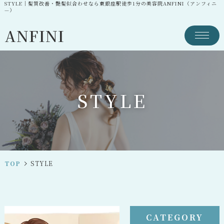
STYLE｜髪質改善・艶髪似合わせなら東銀座駅徒歩1分の美容院ANFINI（アンフィニ
—）
ANFINI
S
T
Y
L
E
TOP
STYLE
CATEGORY