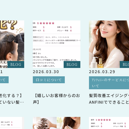
BLOG
BLOG
BL
31
2026.03.30
2026.03.29
いて
口コミについて
ｱﾝﾌｨﾆｰのサービスに
いて
老化する？】
【嬉しいお客様からのお
髪質改善エイジング
ていない髪と
声】
ANFINIでできるこ