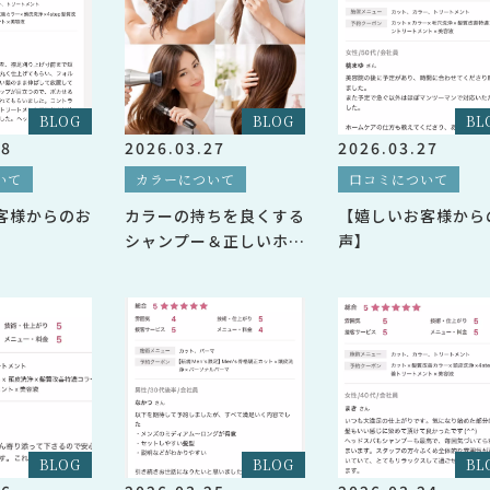
BLOG
BLOG
BL
28
2026.03.27
2026.03.27
いて
カラーについて
口コミについて
客様からのお
カラーの持ちを良くする
【嬉しいお客様から
シャンプー＆正しいホー
声】
ムケア方法
BLOG
BLOG
BL