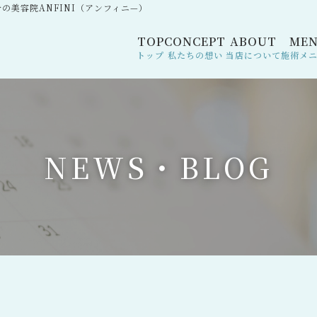
の美容院ANFINI（アンフィニ—）
TOP
CONCEPT
ABOUT
ME
トップ
私たちの想い
当店について
施術メ
N
E
W
S
・
B
L
O
G