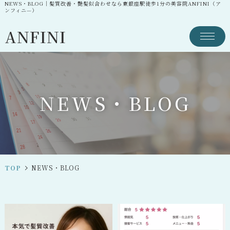
NEWS・BLOG｜髪質改善・艶髪似合わせなら東銀座駅徒歩1分の美容院ANFINI（ア
ンフィニ—）
ANFINI
N
E
W
S
・
B
L
O
G
TOP
NEWS・BLOG