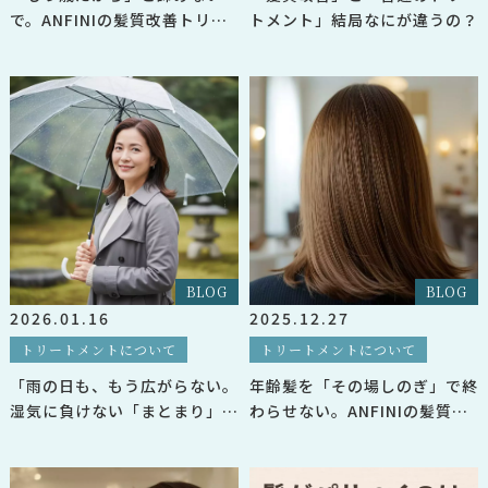
で。ANFINIの髪質改善トリー
トメント」結局なにが違うの？
トメントで、鏡を見るのが楽し
みに
BLOG
BLOG
2026.01.16
2025.12.27
トリートメントについて
トリートメントについて
「雨の日も、もう広がらない。
年齢髪を「その場しのぎ」で終
湿気に負けない「まとまり」を
わらせない。ANFINIの髪質改
手に入れる大人女性の髪質改善
善トリートメントが選ばれる理
術
由