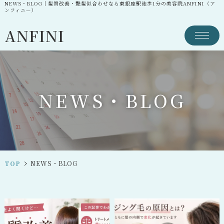
NEWS・BLOG｜髪質改善・艶髪似合わせなら東銀座駅徒歩1分の美容院ANFINI（ア
ンフィニ—）
ANFINI
N
E
W
S
・
B
L
O
G
TOP
NEWS・BLOG