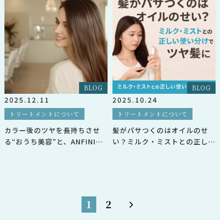
BLOG
BLOG
2025.12.11
2025.10.24
トリートメントについて
トリートメントについて
カラー後のツヤを長持ちさせ
髪がパサつくのはオイルのせ
る“おうち美容”と、ANFINIが
い？ミルク・ミストとの正しい
選ばれる
使い分けでツヤ髪に」
1
2