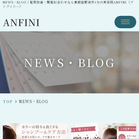
NEWS・BLOG｜髪質改善・艶髪似合わせなら東銀座駅徒歩1分の美容院ANFINI（ア
ンフィニ—）
ANFINI
N
E
W
S
・
B
L
O
G
TOP
NEWS・BLOG